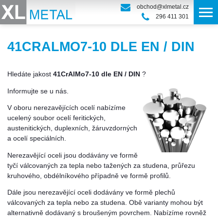
obchod@xlmetal.cz
296 411 301
41CRALMO7-10 DLE EN / DIN
Hledáte jakost
41CrAlMo7-10 dle EN / DIN
?
Informujte se u nás.
V oboru nerezavějících ocelí nabízíme
ucelený soubor ocelí feritických,
austenitických, duplexních, žáruvzdorných
a ocelí speciálních.
Nerezavějící oceli jsou dodávány ve formě
tyčí válcovaných za tepla nebo tažených za studena, průřezu
kruhového, obdélníkového případně ve formě profilů.
Dále jsou nerezavějící oceli dodávány ve formě plechů
válcovaných za tepla nebo za studena. Obě varianty mohou být
alternativně dodávaný s broušeným povrchem. Nabízíme rovněž