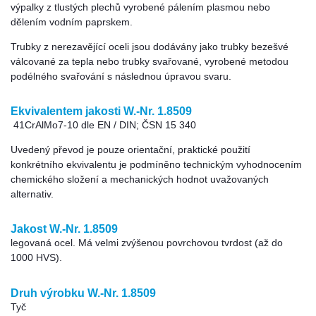
výpalky z tlustých plechů vyrobené pálením plasmou nebo
dělením vodním paprskem.
Trubky z nerezavějící oceli jsou dodávány jako trubky bezešvé
válcované za tepla nebo trubky svařované, vyrobené metodou
podélného svařování s následnou úpravou svaru.
Ekvivalentem jakosti W.-Nr. 1.8509
41CrAlMo7-10 dle EN / DIN; ČSN 15 340
Uvedený převod je pouze orientační, praktické použití
konkrétního ekvivalentu je podmíněno technickým vyhodnocením
chemického složení a mechanických hodnot uvažovaných
alternativ.
Jakost W.-Nr. 1.8509
legovaná ocel. Má velmi zvýšenou povrchovou tvrdost (až do
1000 HVS).
Druh výrobku W.-Nr. 1.8509
Tyč