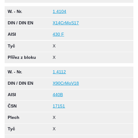
W. - Nr.
1.4104
DIN / DIN EN
X14CrMoS17
AISI
430 F
Tyč
X
Přířez z bloku
X
W. - Nr.
1.4112
DIN / DIN EN
X90CrMoV18
AISI
440B
ČSN
17151
Plech
X
Tyč
X