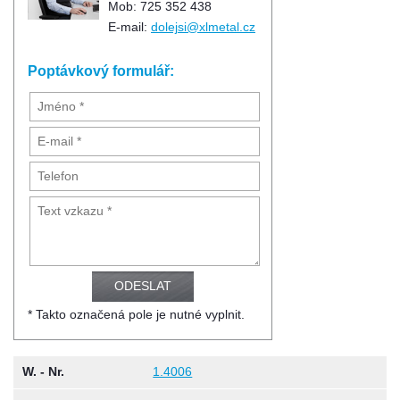
Mob: 725 352 438
E-mail:
dolejsi@xlmetal.cz
Poptávkový formulář:
* Takto označená pole je nutné vyplnit.
W. - Nr.
1.4006