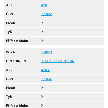
AISI
420
ČSN
17 022
Plech
X
Tyč
X
Přířez z bloku
X
W. - Nr.
1.4028
DIN / DIN EN
X30Cr13 dle EN / DIN
AISI
420 F
ČSN
17 032
Plech
X
Tyč
X
Přířez z bloku
X