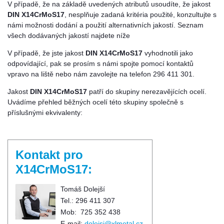
V případě, že na základě uvedených atributů usoudíte, že jakost
DIN X14CrMoS17
, nesplňuje zadaná kritéria použité, konzultujte s
námi možnosti dodání a použití alternativních jakostí. Seznam
všech dodávaných jakostí najdete níže
V případě, že jste jakost
DIN X14CrMoS17
vyhodnotili jako
odpovídající, pak se prosím s námi spojte pomocí kontaktů
vpravo na liště nebo nám zavolejte na telefon 296 411 301.
Jakost
DIN X14CrMoS17
patří do skupiny nerezavějících ocelí.
Uvádíme přehled běžných ocelí této skupiny společně s
příslušnými ekvivalenty:
Kontakt pro
X14CrMoS17:
Tomáš Dolejší
Tel.: 296 411 307
Mob: 725 352 438
E-mail:
dolejsi@xlmetal.cz