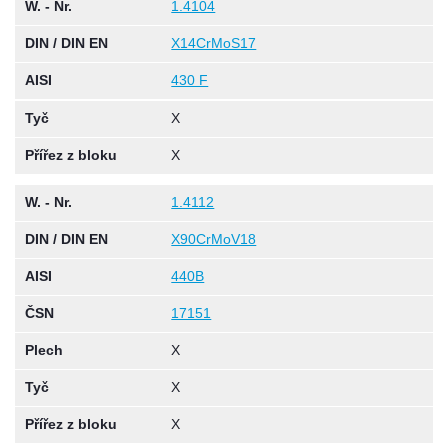
W. - Nr.
1.4104
DIN / DIN EN
X14CrMoS17
AISI
430 F
Tyč
X
Přířez z bloku
X
W. - Nr.
1.4112
DIN / DIN EN
X90CrMoV18
AISI
440B
ČSN
17151
Plech
X
Tyč
X
Přířez z bloku
X