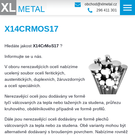
obchod@xlmetal.cz
296 411 301
X14CRMOS17
Hledáte jakost
X14CrMoS17
?
Informujte se u nás.
V oboru nerezavějících ocelí nabízíme
ucelený soubor ocelí feritických,
austenitických, duplexních, žáruvzdorných
a ocelí speciálních.
Nerezavějící oceli jsou dodávány ve formě
tyčí válcovaných za tepla nebo tažených za studena, průřezu
kruhového, obdélníkového případně ve formě profilů.
Dále jsou nerezavějící oceli dodávány ve formě plechů
válcovaných za tepla nebo za studena. Obě varianty mohou být
alternativně dodávaný s broušeným povrchem. Nabízíme rovněž