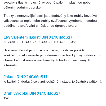
výpalky z tlustých plechů vyrobené pálením plasmou nebo
dělením vodním paprskem.
Trubky z nerezavějící oceli jsou dodávány jako trubky bezešvé
válcované za tepla nebo trubky svařované, vyrobené metodou
podélného svařování s následnou úpravou svaru.
Ekvivalentem jakosti DIN X14CrMoS17
AISI430F / STS430F / SUS430F / S11714 / SIS2383
Uvedený převod je pouze orientační, praktické použití
konkrétního ekvivalentu je podmíněno technickým vyhodnocením
chemického složení a mechanických hodnot uvažovaných
alternativ.
Jakost DIN X14CrMoS17
je kalitelná, dodává se v zušlechtěném stavu, je špatně svařitelná.
Druh výrobku DIN X14CrMoS17
Tyč