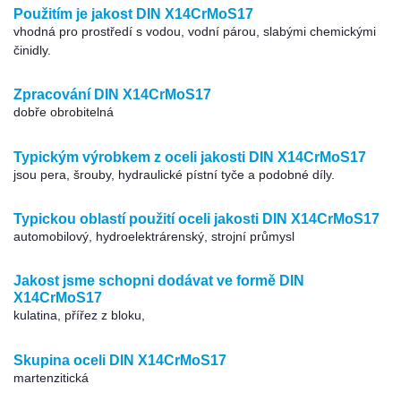
Použitím je jakost DIN X14CrMoS17
vhodná pro prostředí s vodou, vodní párou, slabými chemickými
činidly.
Zpracování DIN X14CrMoS17
dobře obrobitelná
Typickým výrobkem z oceli jakosti DIN X14CrMoS17
jsou pera, šrouby, hydraulické pístní tyče a podobné díly.
Typickou oblastí použití oceli jakosti DIN X14CrMoS17
automobilový, hydroelektrárenský, strojní průmysl
Jakost jsme schopni dodávat ve formě DIN
X14CrMoS17
kulatina, přířez z bloku,
Skupina oceli DIN X14CrMoS17
martenzitická