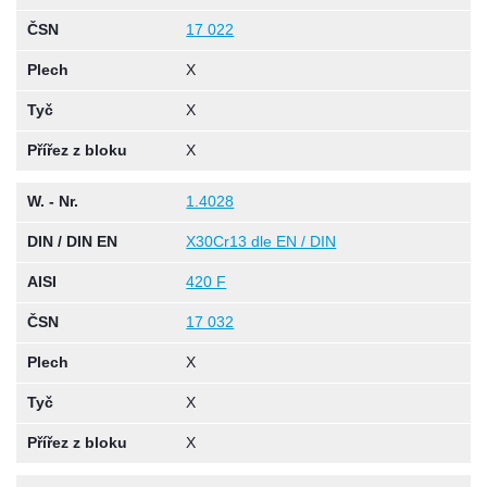
ČSN
17 022
Plech
X
Tyč
X
Přířez z bloku
X
W. - Nr.
1.4028
DIN / DIN EN
X30Cr13 dle EN / DIN
AISI
420 F
ČSN
17 032
Plech
X
Tyč
X
Přířez z bloku
X