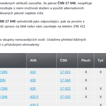
uvedených atributů usoudíte, že jakost
ČSN 17 040
, nesplňuje
onzultujte s námi možnosti dodání a použití alternativních
ávaných jakostí najdete níže
SN 17 040
vyhodnotili jako odpovídající, pak se prosím s
tů vpravo na liště nebo nám zavolejte na telefon 296 411
do skupiny nerezavějících ocelí. Uvádíme přehled běžných
ě s příslušnými ekvivalenty:
AISI
ČSN
Plech
Tyč
/ DIN
410
17 021
X
X
 DIN
430
17 040
X
/ DIN
420
17 022
X
X
/ DIN
420 F
17 032
X
X
430 F
X