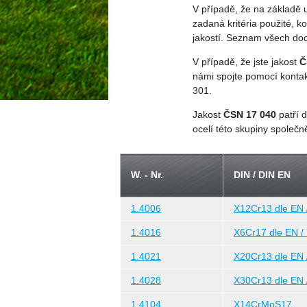
V případě, že na základě 
zadaná kritéria použité, k
jakostí. Seznam všech dod
V případě, že jste jakost
Č
námi spojte pomocí kontak
301.
Jakost
ČSN 17 040
patří 
ocelí této skupiny společn
W. - Nr.
DIN / DIN EN
1.4006
X12Cr13 dle EN 
1.4016
X6Cr17 dle EN /
1.4021
X20Cr13 dle EN 
1.4028
X30Cr13 dle EN 
1.4104
X14CrMoS17