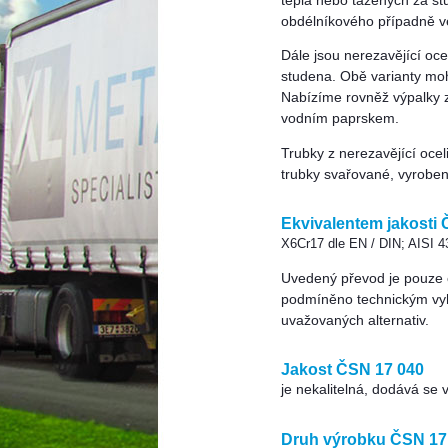
tepla nebo tažených za st
obdélníkového případně ve
Dále jsou nerezavějící oc
studena. Obě varianty mo
Nabízíme rovněž výpalky 
vodním paprskem.
Trubky z nerezavějící oce
trubky svařované, vyrobe
Ekvivalentem jakosti
X6Cr17 dle EN / DIN; AISI 
Uvedený převod je pouze or
podmíněno technickým vy
uvažovaných alternativ.
Jakost ČSN 17 040
je nekalitelná, dodává se 
Druh výrobku ČSN 17