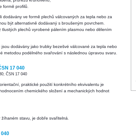
udena, průřezu kruhového,
 formě profilů.
eli dodávány ve formě plechů válcovaných za tepla nebo za
hou být alternativně dodávaný s broušeným povrchem.
z tlustých plechů vyrobené pálením plasmou nebo dělením
li jsou dodávány jako trubky bezešvé válcované za tepla nebo
né metodou podélného svařování s následnou úpravou svaru.
 ČSN 17 040
430; ČSN 17 040
ientační, praktické použití konkrétního ekvivalentu je
hodnocením chemického složení a mechanických hodnot
v žíhaném stavu, je dobře svařitelná.
 040