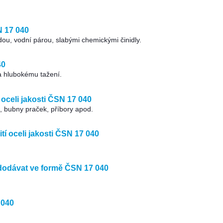
N 17 040
dou, vodní párou, slabými chemickými činidly.
40
a hlubokému tažení.
oceli jakosti ČSN 17 040
, bubny praček, příbory apod.
tí oceli jakosti ČSN 17 040
dodávat ve formě ČSN 17 040
 040