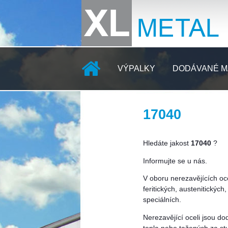
VÝPALKY
DODÁVANÉ M
17040
KONTAKTY
Hledáte jakost
17040
?
Informujte se u nás.
V oboru nerezavějících oc
feritických, austenitickýc
speciálních.
Nerezavějící oceli jsou d