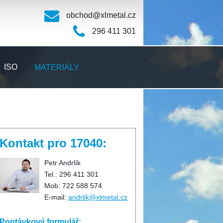
obchod@xlmetal.cz
296 411 301
ISO
MATERIÁLY
Kontakt pro 17040:
Petr Andrlík
Tel.: 296 411 301
Mob: 722 588 574
E-mail:
andrlik@xlmetal.cz
Poptávkový formulář: