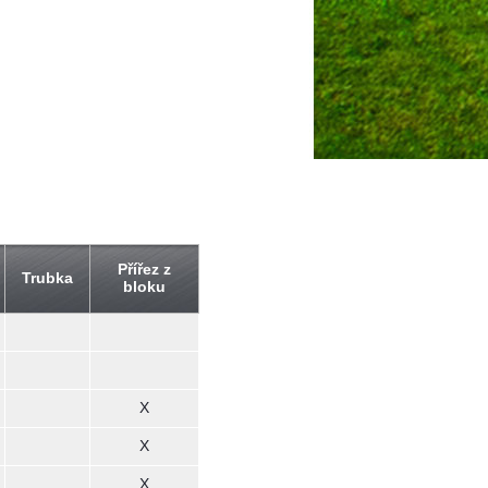
Přířez z
Trubka
bloku
X
X
X