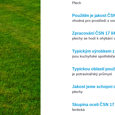
Plech
Použitím je jakost ČS
vhodná pro prostředí s vo
Zpracování ČSN 17 0
plechy se hodí k ohýbání 
Typickým výrobkem z 
jsou kuchyňské spotřebiče
Typickou oblastí použi
je potravinářský průmysl.
Jakost jsme schopni 
plechy
Skupina oceli ČSN 17
feritická