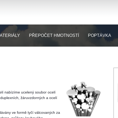
ATERIÁLY
PŘEPOČET HMOTNOSTÍ
POPTÁVKA
elí nabízíme ucelený soubor ocelí
h, duplexních, žáruvzdorných a ocelí
odávány ve formě tyčí válcovaných za