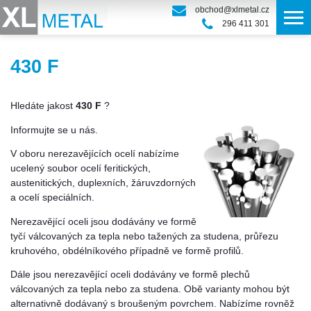
obchod@xlmetal.cz
296 411 301
430 F
Hledáte jakost
430 F
?
Informujte se u nás.
V oboru nerezavějících ocelí nabízíme
ucelený soubor ocelí feritických,
austenitických, duplexních, žáruvzdorných
a ocelí speciálních.
Nerezavějící oceli jsou dodávány ve formě
tyčí válcovaných za tepla nebo tažených za studena, průřezu
kruhového, obdélníkového případně ve formě profilů.
Dále jsou nerezavějící oceli dodávány ve formě plechů
válcovaných za tepla nebo za studena. Obě varianty mohou být
alternativně dodávaný s broušeným povrchem. Nabízíme rovněž