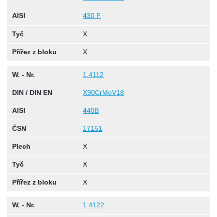
AISI
430 F
Tyč
X
Přířez z bloku
X
W. - Nr.
1.4112
DIN / DIN EN
X90CrMoV18
AISI
440B
ČSN
17151
Plech
X
Tyč
X
Přířez z bloku
X
W. - Nr.
1.4122