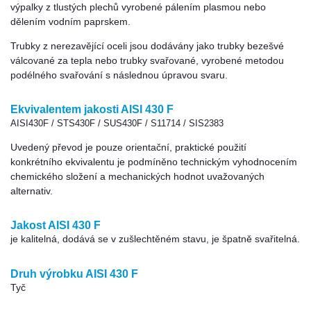
výpalky z tlustých plechů vyrobené pálením plasmou nebo
dělením vodním paprskem.
Trubky z nerezavějící oceli jsou dodávány jako trubky bezešvé
válcované za tepla nebo trubky svařované, vyrobené metodou
podélného svařování s následnou úpravou svaru.
Ekvivalentem jakosti AISI 430 F
AISI430F / STS430F / SUS430F / S11714 / SIS2383
Uvedený převod je pouze orientační, praktické použití
konkrétního ekvivalentu je podmíněno technickým vyhodnocením
chemického složení a mechanických hodnot uvažovaných
alternativ.
Jakost AISI 430 F
je kalitelná, dodává se v zušlechtěném stavu, je špatně svařitelná.
Druh výrobku AISI 430 F
Tyč