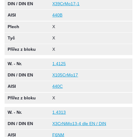
DIN / DIN EN
X39CrMo17-1
AISI
440B
Plech
X
Tyč
X
Přířez z bloku
X
W. - Nr.
1.4125
DIN / DIN EN
X105CrMo17
AISI
440C
Přířez z bloku
X
W. - Nr.
1.4313
DIN / DIN EN
X3CrNiMo13-4 dle EN / DIN
AISI
F6NM