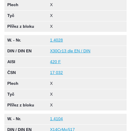
Plech
X
Tyč
X
Přířez z bloku
X
W. - Nr.
1.4028
DIN / DIN EN
X30Cr13 dle EN / DIN
AISI
420 F
ČSN
17 032
Plech
X
Tyč
X
Přířez z bloku
X
W. - Nr.
1.4104
DIN / DIN EN
X14CrMoS17