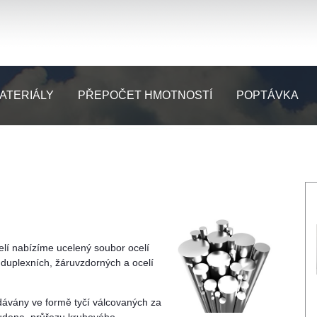
ATERIÁLY
PŘEPOČET HMOTNOSTÍ
POPTÁVKA
elí nabízíme ucelený soubor ocelí
h, duplexních, žáruvzdorných a ocelí
odávány ve formě tyčí válcovaných za