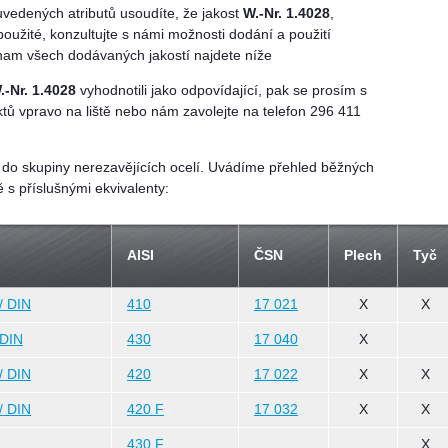
uvedených atributů usoudíte, že jakost
W.-Nr. 1.4028
,
použité, konzultujte s námi možnosti dodání a použití
eznam všech dodávaných jakostí najdete níže
.-Nr. 1.4028
vyhodnotili jako odpovídající, pak se prosím s
tů vpravo na liště nebo nám zavolejte na telefon 296 411
 do skupiny nerezavějících ocelí. Uvádíme přehled běžných
ě s příslušnými ekvivalenty:
AISI
ČSN
Plech
Tyč
/ DIN
410
17 021
X
X
 DIN
430
17 040
X
/ DIN
420
17 022
X
X
/ DIN
420 F
17 032
X
X
430 F
X