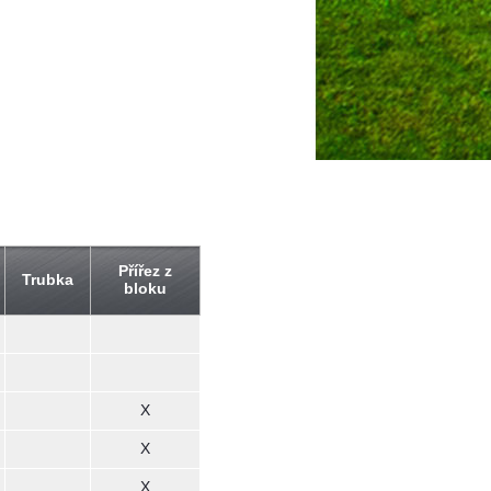
Přířez z
Trubka
bloku
X
X
X