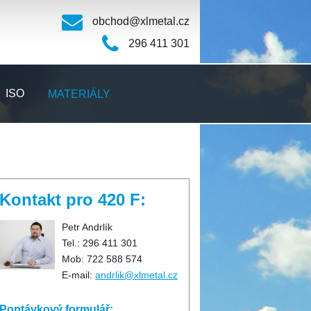
obchod@xlmetal.cz
296 411 301
ISO
MATERIÁLY
Kontakt pro 420 F:
Petr Andrlík
Tel.: 296 411 301
Mob: 722 588 574
E-mail:
andrlik@xlmetal.cz
Poptávkový formulář: