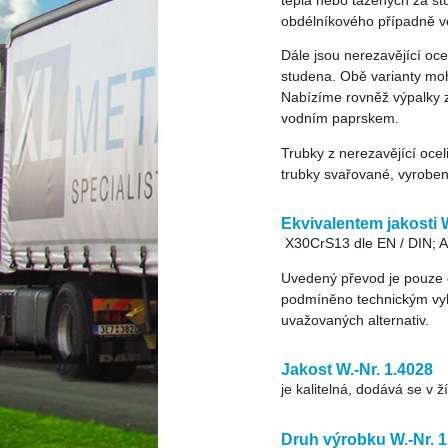
tepla nebo tažených za st
obdélníkového případně ve
Dále jsou nerezavějící oc
studena. Obě varianty mo
Nabízíme rovněž výpalky 
vodním paprskem.
Trubky z nerezavějící oce
trubky svařované, vyrobe
Ekvivalentem jakosti W
X30CrS13 dle EN / DIN; A
Uvedený převod je pouze or
podmíněno technickým vy
uvažovaných alternativ.
Jakost W.-Nr. 1.4028
je kalitelná, dodává se v
Druh výrobku W.-Nr. 1