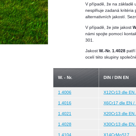
V případě, že na základě 
nesplňuje zadaná kritéria 
alternativních jakostí. S
V případě, že jste jakost
W
námi spojte pomocí kontak
301.
Jakost
W.-Nr. 1.4028
patří
ocelí této skupiny společn
W. - Nr.
DIN / DIN EN
1.4006
X12Cr13 dle EN 
1.4016
X6Cr17 dle EN /
1.4021
X20Cr13 dle EN 
1.4028
X30Cr13 dle EN 
1.4104
X14CrMoS17