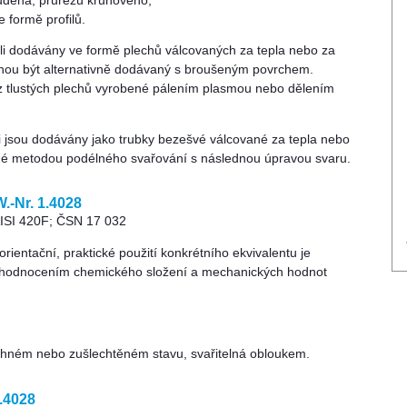
udena, průřezu kruhového,
 formě profilů.
eli dodávány ve formě plechů válcovaných za tepla nebo za
hou být alternativně dodávaný s broušeným povrchem.
z tlustých plechů vyrobené pálením plasmou nebo dělením
li jsou dodávány jako trubky bezešvé válcované za tepla nebo
né metodou podélného svařování s následnou úpravou svaru.
.-Nr. 1.4028
ISI 420F; ČSN 17 032
ientační, praktické použití konkrétního ekvivalentu je
hodnocením chemického složení a mechanických hodnot
 žíhném nebo zušlechtěném stavu, svařitelná obloukem.
.4028