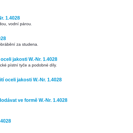
Nr. 1.4028
dou, vodní párou.
028
brábění za studena.
celi jakosti W.-Nr. 1.4028
ické pístní tyče a podobné díly.
í oceli jakosti W.-Nr. 1.4028
odávat ve formě W.-Nr. 1.4028
u
.4028