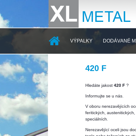
VÝPALKY
DODÁVANÉ M
420 F
KONTAKTY
Hledáte jakost
420 F
?
Informujte se u nás.
V oboru nerezavějících oc
feritických, austenitickýc
speciálních.
Nerezavějící oceli jsou d