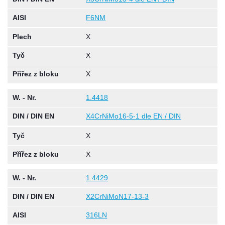
AISI
F6NM
Plech
X
Tyč
X
Přířez z bloku
X
W. - Nr.
1.4418
DIN / DIN EN
X4CrNiMo16-5-1 dle EN / DIN
Tyč
X
Přířez z bloku
X
W. - Nr.
1.4429
DIN / DIN EN
X2CrNiMoN17-13-3
AISI
316LN