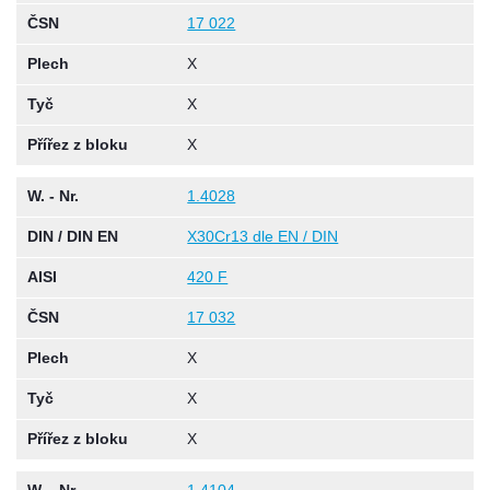
ČSN
17 022
Plech
X
Tyč
X
Přířez z bloku
X
W. - Nr.
1.4028
DIN / DIN EN
X30Cr13 dle EN / DIN
AISI
420 F
ČSN
17 032
Plech
X
Tyč
X
Přířez z bloku
X