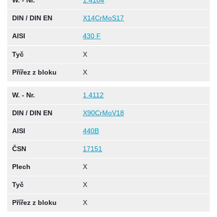
W. - Nr.
1.4104
DIN / DIN EN
X14CrMoS17
AISI
430 F
Tyč
X
Přířez z bloku
X
W. - Nr.
1.4112
DIN / DIN EN
X90CrMoV18
AISI
440B
ČSN
17151
Plech
X
Tyč
X
Přířez z bloku
X