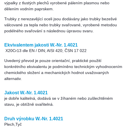
výpalky z tlustých plechů vyrobené pálením plasmou nebo
dělením vodním paprskem.
Trubky z nerezavějící oceli jsou dodávány jako trubky bezešvé
válcované za tepla nebo trubky svařované, vyrobené metodou
podélného svařování s následnou úpravou svaru.
Ekvivalentem jakosti W.-Nr. 1.4021
X20Cr13 dle EN / DIN; AISI 420; ČSN 17 022
Uvedený převod je pouze orientační, praktické použití
konkrétního ekvivalentu je podmíněno technickým vyhodnocením
chemického složení a mechanických hodnot uvažovaných
alternativ.
Jakost W.-Nr. 1.4021
je dobře kalitelná, dodává se v žíhaném nebo zušlechtěném
stavu, je obtížně svařitelná.
Druh výrobku W.-Nr. 1.4021
Plech,Tyč