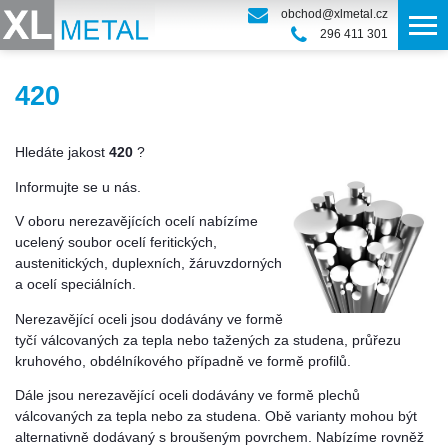
obchod@xlmetal.cz
296 411 301
420
Hledáte jakost
420
?
Informujte se u nás.
V oboru nerezavějících ocelí nabízíme
ucelený soubor ocelí feritických,
austenitických, duplexních, žáruvzdorných
a ocelí speciálních.
Nerezavějící oceli jsou dodávány ve formě
tyčí válcovaných za tepla nebo tažených za studena, průřezu
kruhového, obdélníkového případně ve formě profilů.
Dále jsou nerezavějící oceli dodávány ve formě plechů
válcovaných za tepla nebo za studena. Obě varianty mohou být
alternativně dodávaný s broušeným povrchem. Nabízíme rovněž