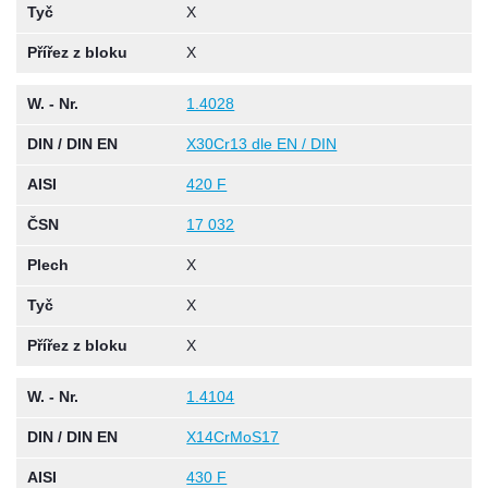
Tyč
X
Přířez z bloku
X
W. - Nr.
1.4028
DIN / DIN EN
X30Cr13 dle EN / DIN
AISI
420 F
ČSN
17 032
Plech
X
Tyč
X
Přířez z bloku
X
W. - Nr.
1.4104
DIN / DIN EN
X14CrMoS17
AISI
430 F