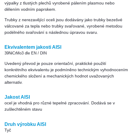
výpalky z tlustých plechů vyrobené pálením plasmou nebo
dělením vodním paprskem.
Trubky z nerezavějící oceli jsou dodávány jako trubky bezešvé
válcované za tepla nebo trubky svařované, vyrobené metodou
podélného svařování s následnou úpravou svaru.
Ekvivalentem jakosti AISI
39NiCrMo3 dle EN / DIN
Uvedený převod je pouze orientační, praktické použití
konkrétního ekvivalentu je podmíněno technickým vyhodnocením
chemického složení a mechanických hodnot uvažovaných
alternativ.
Jakost AISI
ocel je vhodná pro různé tepelné zpracování. Dodává se v
zušlechtěném stavu
Druh výrobku AISI
Tyč