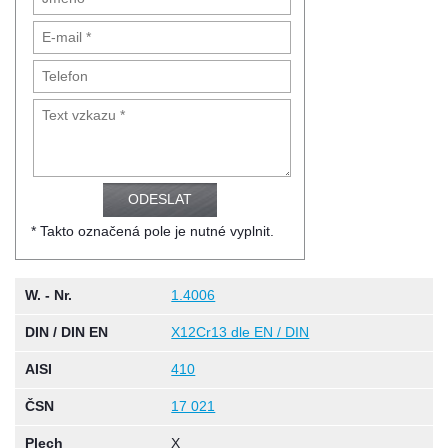
* Takto označená pole je nutné vyplnit.
W. - Nr.
1.4006
DIN / DIN EN
X12Cr13 dle EN / DIN
AISI
410
ČSN
17 021
Plech
X