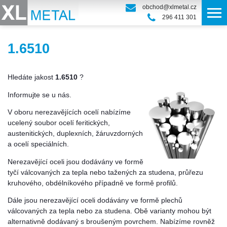
obchod@xlmetal.cz
296 411 301
1.6510
Hledáte jakost
1.6510
?
Informujte se u nás.
V oboru nerezavějících ocelí nabízíme
ucelený soubor ocelí feritických,
austenitických, duplexních, žáruvzdorných
a ocelí speciálních.
Nerezavějící oceli jsou dodávány ve formě
tyčí válcovaných za tepla nebo tažených za studena, průřezu
kruhového, obdélníkového případně ve formě profilů.
Dále jsou nerezavějící oceli dodávány ve formě plechů
válcovaných za tepla nebo za studena. Obě varianty mohou být
alternativně dodávaný s broušeným povrchem. Nabízíme rovněž