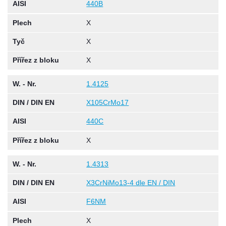
AISI
440B
Plech
X
Tyč
X
Přířez z bloku
X
W. - Nr.
1.4125
DIN / DIN EN
X105CrMo17
AISI
440C
Přířez z bloku
X
W. - Nr.
1.4313
DIN / DIN EN
X3CrNiMo13-4 dle EN / DIN
AISI
F6NM
Plech
X