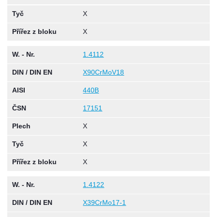
Tyč
X
Přířez z bloku
X
W. - Nr.
1.4112
DIN / DIN EN
X90CrMoV18
AISI
440B
ČSN
17151
Plech
X
Tyč
X
Přířez z bloku
X
W. - Nr.
1.4122
DIN / DIN EN
X39CrMo17-1