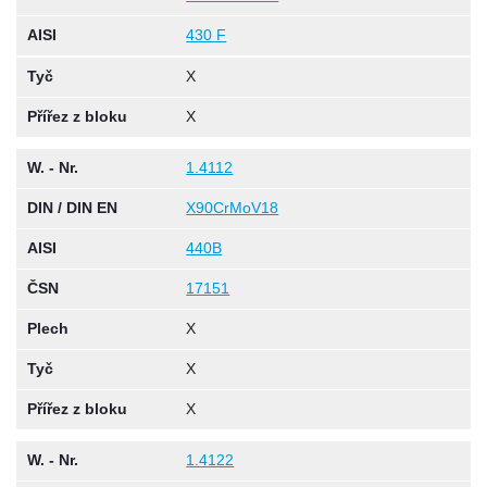
AISI
430 F
Tyč
X
Přířez z bloku
X
W. - Nr.
1.4112
DIN / DIN EN
X90CrMoV18
AISI
440B
ČSN
17151
Plech
X
Tyč
X
Přířez z bloku
X
W. - Nr.
1.4122