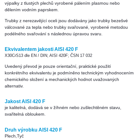
výpalky z tlustých plechů vyrobené pálením plasmou nebo
dělením vodním paprskem.
Trubky z nerezavějící oceli jsou dodávány jako trubky bezešvé
válcované za tepla nebo trubky svařované, vyrobené metodou
podélného svařování s následnou úpravou svaru.
Ekvivalentem jakosti AISI 420 F
X30CrS13 dle EN / DIN; AISI 420F; ČSN 17 032
Uvedený převod je pouze orientační, praktické použití
konkrétního ekvivalentu je podmíněno technickým vyhodnocením
chemického složení a mechanických hodnot uvažovaných
alternativ.
Jakost AISI 420 F
je kalitelná, dodává se v žíhném nebo zušlechtěném stavu,
svařitelná obloukem.
Druh výrobku AISI 420 F
Plech,Tyč