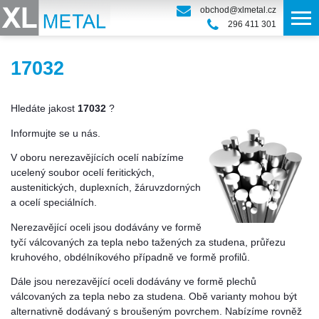
obchod@xlmetal.cz
296 411 301
17032
Hledáte jakost
17032
?
Informujte se u nás.
V oboru nerezavějících ocelí nabízíme
ucelený soubor ocelí feritických,
austenitických, duplexních, žáruvzdorných
a ocelí speciálních.
Nerezavějící oceli jsou dodávány ve formě
tyčí válcovaných za tepla nebo tažených za studena, průřezu
kruhového, obdélníkového případně ve formě profilů.
Dále jsou nerezavějící oceli dodávány ve formě plechů
válcovaných za tepla nebo za studena. Obě varianty mohou být
alternativně dodávaný s broušeným povrchem. Nabízíme rovněž