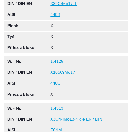
DIN / DIN EN
X39CrMo17-1
AISI
440B
Plech
X
Tyč
X
Přířez z bloku
X
W. - Nr.
1.4125
DIN / DIN EN
X105CrMo17
AISI
440C
Přířez z bloku
X
W. - Nr.
1.4313
DIN / DIN EN
X3CrNiMo13-4 dle EN / DIN
AISI
F6NM