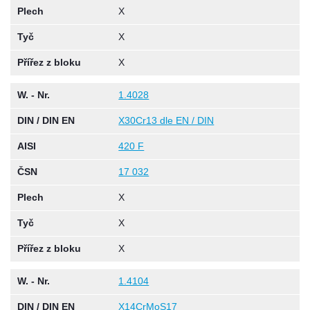
Plech
X
Tyč
X
Přířez z bloku
X
W. - Nr.
1.4028
DIN / DIN EN
X30Cr13 dle EN / DIN
AISI
420 F
ČSN
17 032
Plech
X
Tyč
X
Přířez z bloku
X
W. - Nr.
1.4104
DIN / DIN EN
X14CrMoS17