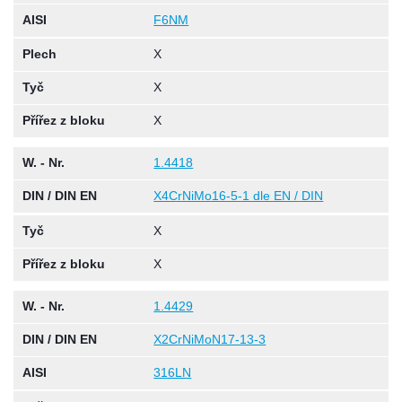
AISI
F6NM
Plech
X
Tyč
X
Přířez z bloku
X
W. - Nr.
1.4418
DIN / DIN EN
X4CrNiMo16-5-1 dle EN / DIN
Tyč
X
Přířez z bloku
X
W. - Nr.
1.4429
DIN / DIN EN
X2CrNiMoN17-13-3
AISI
316LN