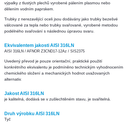
výpalky z tlustých plechů vyrobené pálením plasmou nebo
dělením vodním paprskem.
Trubky z nerezavějící oceli jsou dodávány jako trubky bezešvé
válcované za tepla nebo trubky svařované, vyrobené metodou
podélného svařování s následnou úpravou svaru.
Ekvivalentem jakosti AISI 316LN
AISI 316LN / AFNOR Z3CND17-12Az / SIS2375
Uvedený převod je pouze orientační, praktické použití
konkrétního ekvivalentu je podmíněno technickým vyhodnocením
chemického složení a mechanických hodnot uvažovaných
alternativ.
Jakost AISI 316LN
je kalitelná, dodává se v zušlechtěném stavu, je svařitelná.
Druh výrobku AISI 316LN
Tyč