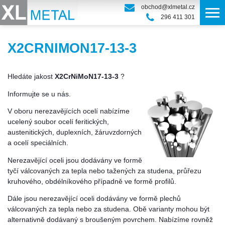
obchod@xlmetal.cz
296 411 301
X2CRNIMON17-13-3
Hledáte jakost
X2CrNiMoN17-13-3
?
Informujte se u nás.
V oboru nerezavějících ocelí nabízíme
ucelený soubor ocelí feritických,
austenitických, duplexních, žáruvzdorných
a ocelí speciálních.
Nerezavějící oceli jsou dodávány ve formě
tyčí válcovaných za tepla nebo tažených za studena, průřezu
kruhového, obdélníkového případně ve formě profilů.
Dále jsou nerezavějící oceli dodávány ve formě plechů
válcovaných za tepla nebo za studena. Obě varianty mohou být
alternativně dodávaný s broušeným povrchem. Nabízíme rovněž