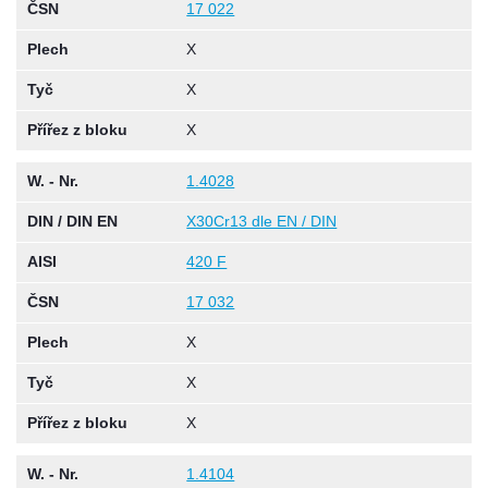
ČSN
17 022
Plech
X
Tyč
X
Přířez z bloku
X
W. - Nr.
1.4028
DIN / DIN EN
X30Cr13 dle EN / DIN
AISI
420 F
ČSN
17 032
Plech
X
Tyč
X
Přířez z bloku
X
W. - Nr.
1.4104