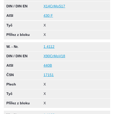
DIN / DIN EN
X14CrMoS17
AISI
430 F
Tyč
X
Přířez z bloku
X
W. - Nr.
1.4112
DIN / DIN EN
X90CrMoV18
AISI
440B
ČSN
17151
Plech
X
Tyč
X
Přířez z bloku
X