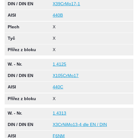
DIN / DIN EN
X39CrMo17-1
AISI
440B
Plech
X
Tyč
X
Přířez z bloku
X
W. - Nr.
1.4125
DIN / DIN EN
X105CrMo17
AISI
440C
Přířez z bloku
X
W. - Nr.
1.4313
DIN / DIN EN
X3CrNiMo13-4 dle EN / DIN
AISI
F6NM