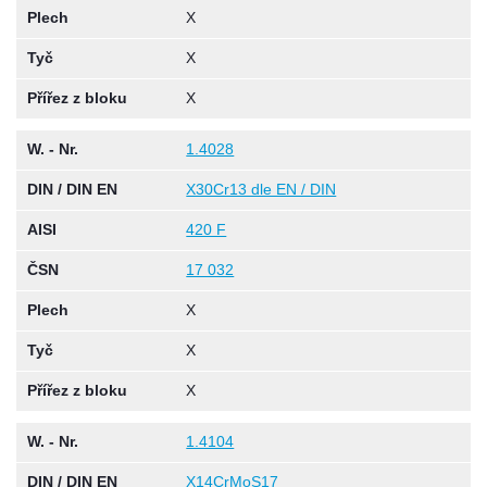
Plech
X
Tyč
X
Přířez z bloku
X
W. - Nr.
1.4028
DIN / DIN EN
X30Cr13 dle EN / DIN
AISI
420 F
ČSN
17 032
Plech
X
Tyč
X
Přířez z bloku
X
W. - Nr.
1.4104
DIN / DIN EN
X14CrMoS17