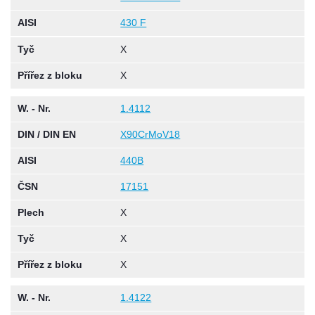
AISI
430 F
Tyč
X
Přířez z bloku
X
W. - Nr.
1.4112
DIN / DIN EN
X90CrMoV18
AISI
440B
ČSN
17151
Plech
X
Tyč
X
Přířez z bloku
X
W. - Nr.
1.4122