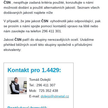
ČSN
, nesplňuje zadaná kritéria použité, konzultujte s námi
možnosti dodání a použití alternativních jakostí. Seznam všech
dodávaných jakostí najdete níže
V případě, že jste jakost
ČSN
vyhodnotili jako odpovídající, pak
se prosím s námi spojte pomocí kontaktů vpravo na liště nebo
nám zavolejte na telefon 296 411 301.
Jakost
ČSN
patří do skupiny nerezavějících ocelí. Uvádíme
přehled běžných ocelí této skupiny společně s příslušnými
ekvivalenty:
Kontakt pro 1.4429:
Tomáš Dolejší
Tel.: 296 411 307
Mob: 725 352 438
E-mail:
dolejsi@xlmetal.cz