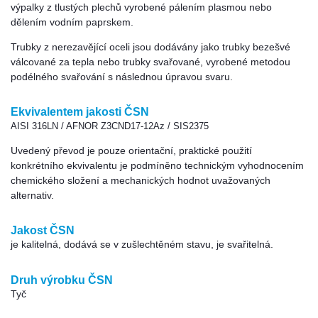
výpalky z tlustých plechů vyrobené pálením plasmou nebo
dělením vodním paprskem.
Trubky z nerezavějící oceli jsou dodávány jako trubky bezešvé
válcované za tepla nebo trubky svařované, vyrobené metodou
podélného svařování s následnou úpravou svaru.
Ekvivalentem jakosti ČSN
AISI 316LN / AFNOR Z3CND17-12Az / SIS2375
Uvedený převod je pouze orientační, praktické použití
konkrétního ekvivalentu je podmíněno technickým vyhodnocením
chemického složení a mechanických hodnot uvažovaných
alternativ.
Jakost ČSN
je kalitelná, dodává se v zušlechtěném stavu, je svařitelná.
Druh výrobku ČSN
Tyč