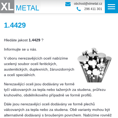
obchod@xlmetal.cz
296 411 301
1.4429
Hledáte jakost
1.4429
?
Informujte se u nás.
V oboru nerezavějících ocelí nabízíme
ucelený soubor ocelí feritických,
austenitických, duplexních, žáruvzdorných
a ocelí speciálních.
Nerezavějící oceli jsou dodávány ve formě
tyčí válcovaných za tepla nebo tažených za studena, průřezu
kruhového, obdélníkového případně ve formě profilů.
Dále jsou nerezavějící oceli dodávány ve formě plechů
válcovaných za tepla nebo za studena. Obě varianty mohou být
alternativně dodávaný s broušeným povrchem. Nabízíme rovněž