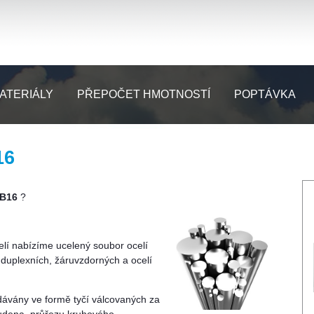
ATERIÁLY
PŘEPOČET HMOTNOSTÍ
POPTÁVKA
16
 B16
?
elí nabízíme ucelený soubor ocelí
h, duplexních, žáruvzdorných a ocelí
odávány ve formě tyčí válcovaných za