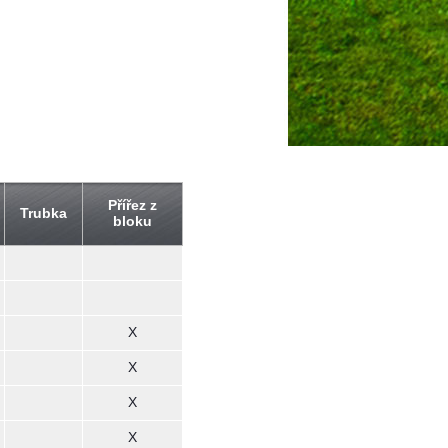
Přířez z
Trubka
bloku
X
X
X
X