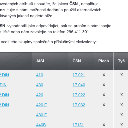
uvedených atributů usoudíte, že jakost
ČSN
, nesplňuje
onzultujte s námi možnosti dodání a použití alternativních
ávaných jakostí najdete níže
ČSN
vyhodnotili jako odpovídající, pak se prosím s námi spojte
 liště nebo nám zavolejte na telefon 296 411 301.
celí této skupiny společně s příslušnými ekvivalenty:
AISI
ČSN
Plech
Tyč
/ DIN
410
17 021
X
X
 DIN
430
17 040
X
/ DIN
420
17 022
X
X
/ DIN
420 F
17 032
X
X
430 F
X
440B
17151
X
X