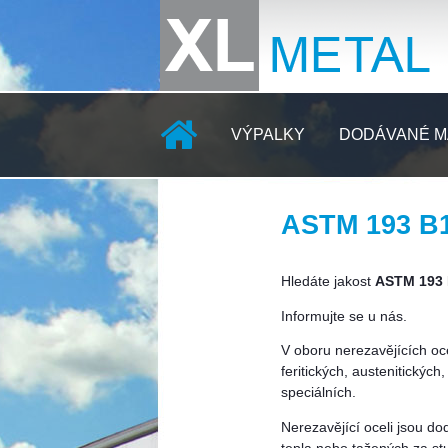
VÝPALKY
DODÁVANÉ M
ASTM 193 B
KONTAKTY
Hledáte jakost
ASTM 193
Informujte se u nás.
V oboru nerezavějících oc
feritických, austenitickýc
speciálních.
Nerezavějící oceli jsou d