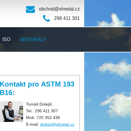
obchod@xlmetal.cz
296 411 301
ISO
MATERIÁLY
Kontakt pro ASTM 193
B16:
Tomáš Dolejší
Tel.: 296 411 307
Mob: 725 352 438
E-mail:
dolejsi@xlmetal.cz