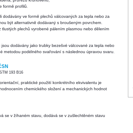
udena, průřezu kruhového,
 formě profilů.
eli dodávány ve formě plechů válcovaných za tepla nebo za
hou být alternativně dodávaný s broušeným povrchem.
z tlustých plechů vyrobené pálením plasmou nebo dělením
li jsou dodávány jako trubky bezešvé válcované za tepla nebo
né metodou podélného svařování s následnou úpravou svaru.
 ČSN
ASTM 193 B16
ientační, praktické použití konkrétního ekvivalentu je
hodnocením chemického složení a mechanických hodnot
vá se v žíhaném stavu, dodává se v zušlechtěném stavu