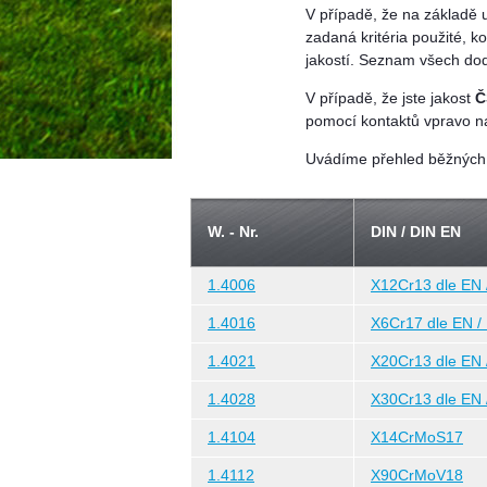
V případě, že na základě 
zadaná kritéria použité, k
jakostí. Seznam všech dod
V případě, že jste jakost
pomocí kontaktů vpravo na
Uvádíme přehled běžných o
W. - Nr.
DIN / DIN EN
1.4006
X12Cr13 dle EN 
1.4016
X6Cr17 dle EN /
1.4021
X20Cr13 dle EN 
1.4028
X30Cr13 dle EN 
1.4104
X14CrMoS17
1.4112
X90CrMoV18