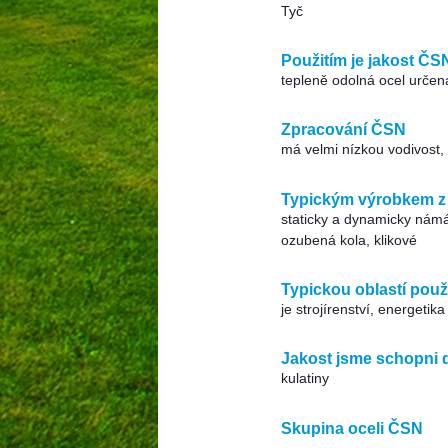
Tyč
Použitím je jakost ČS
tepleně odolná ocel určen
Zpracování ČSN
má velmi nízkou vodivost
Typickým výrobkem z 
staticky a dynamicky námá
ozubená kola, klikové
Typickou oblastí použi
je strojírenství, energetika
Jakost jsme schopni 
kulatiny
Skupina oceli ČSN