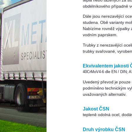
tepla nebo tažených za st
obdélníkového případně ve
Dále jsou nerezavějící oc
studena. Obě varianty mo
Nabízíme rovněž výpalky 
vodním paprskem.
Trubky z nerezavějící oce
trubky svařované, vyrobe
Ekvivalentem jakosti
40CrMoV4-6 dle EN / DIN; 
Uvedený převod je pouze or
podmíněno technickým vy
uvažovaných alternativ.
Jakost ČSN
tepleně odolná ocel, dodá
Druh výrobku ČSN