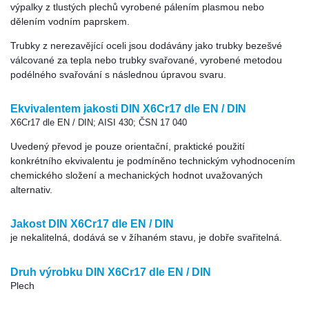
výpalky z tlustých plechů vyrobené pálením plasmou nebo
dělením vodním paprskem.
Trubky z nerezavějící oceli jsou dodávány jako trubky bezešvé
válcované za tepla nebo trubky svařované, vyrobené metodou
podélného svařování s následnou úpravou svaru.
Ekvivalentem jakosti DIN X6Cr17 dle EN / DIN
X6Cr17 dle EN / DIN; AISI 430; ČSN 17 040
Uvedený převod je pouze orientační, praktické použití
konkrétního ekvivalentu je podmíněno technickým vyhodnocením
chemického složení a mechanických hodnot uvažovaných
alternativ.
Jakost DIN X6Cr17 dle EN / DIN
je nekalitelná, dodává se v žíhaném stavu, je dobře svařitelná.
Druh výrobku DIN X6Cr17 dle EN / DIN
Plech