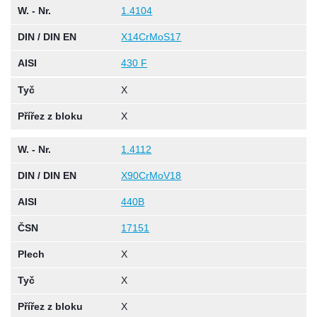
W. - Nr.
1.4104
DIN / DIN EN
X14CrMoS17
AISI
430 F
Tyč
X
Přířez z bloku
X
W. - Nr.
1.4112
DIN / DIN EN
X90CrMoV18
AISI
440B
ČSN
17151
Plech
X
Tyč
X
Přířez z bloku
X