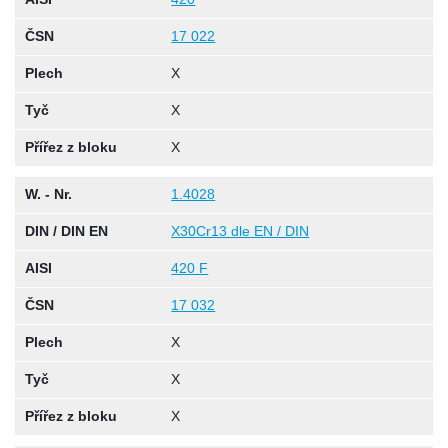
ČSN
17 022
Plech
X
Tyč
X
Přířez z bloku
X
W. - Nr.
1.4028
DIN / DIN EN
X30Cr13 dle EN / DIN
AISI
420 F
ČSN
17 032
Plech
X
Tyč
X
Přířez z bloku
X