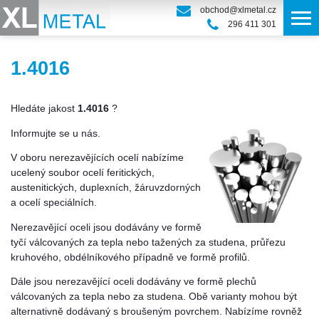
obchod@xlmetal.cz
296 411 301
1.4016
Hledáte jakost
1.4016
?
Informujte se u nás.
V oboru nerezavějících ocelí nabízíme
ucelený soubor ocelí feritických,
austenitických, duplexních, žáruvzdorných
a ocelí speciálních.
Nerezavějící oceli jsou dodávány ve formě
tyčí válcovaných za tepla nebo tažených za studena, průřezu
kruhového, obdélníkového případně ve formě profilů.
Dále jsou nerezavějící oceli dodávány ve formě plechů
válcovaných za tepla nebo za studena. Obě varianty mohou být
alternativně dodávaný s broušeným povrchem. Nabízíme rovněž