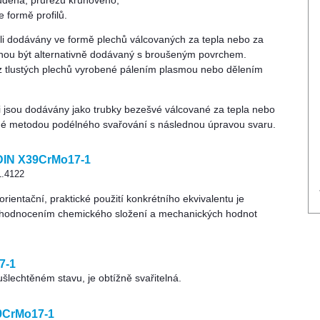
udena, průřezu kruhového,
 formě profilů.
eli dodávány ve formě plechů válcovaných za tepla nebo za
hou být alternativně dodávaný s broušeným povrchem.
z tlustých plechů vyrobené pálením plasmou nebo dělením
li jsou dodávány jako trubky bezešvé válcované za tepla nebo
né metodou podélného svařování s následnou úpravou svaru.
 DIN X39CrMo17-1
1.4122
ientační, praktické použití konkrétního ekvivalentu je
hodnocením chemického složení a mechanických hodnot
7-1
zušlechtěném stavu, je obtížně svařitelná.
9CrMo17-1