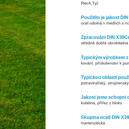
Plech,Tyč
Použitím je jakost D
ocel odolná v médiích s ní
Zpracování DIN X39C
středně dobře obrobitelná
Typickým výrobkem z 
kování, příslušenství k p
Typickou oblastí použ
potravinářský, strojírensk
Jakost jsme schopni 
kulatina, přířez z bloku
Skupina oceli DIN X3
martenzitická