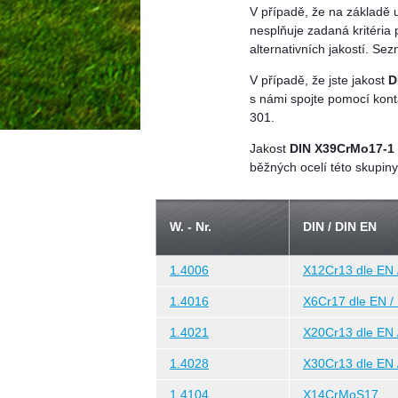
V případě, že na základě 
nesplňuje zadaná kritéria 
alternativních jakostí. S
V případě, že jste jakost
D
s námi spojte pomocí kont
301.
Jakost
DIN X39CrMo17-1
běžných ocelí této skupiny
W. - Nr.
DIN / DIN EN
1.4006
X12Cr13 dle EN 
1.4016
X6Cr17 dle EN /
1.4021
X20Cr13 dle EN 
1.4028
X30Cr13 dle EN 
1.4104
X14CrMoS17