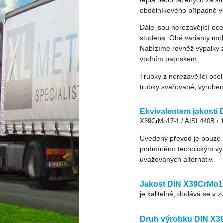
tepla nebo tažených za st
obdélníkového případně ve
Dále jsou nerezavějící oc
studena. Obě varianty mo
Nabízíme rovněž výpalky 
vodním paprskem.
Trubky z nerezavějící oce
trubky svařované, vyrobe
Ekvivalentem jakosti
X39CrMo17-1 / AISI 440B / 
Uvedený převod je pouze or
podmíněno technickým vy
uvažovaných alternativ.
Jakost DIN X39CrMo1
je kalitelná, dodává se v 
Druh výrobku DIN X3