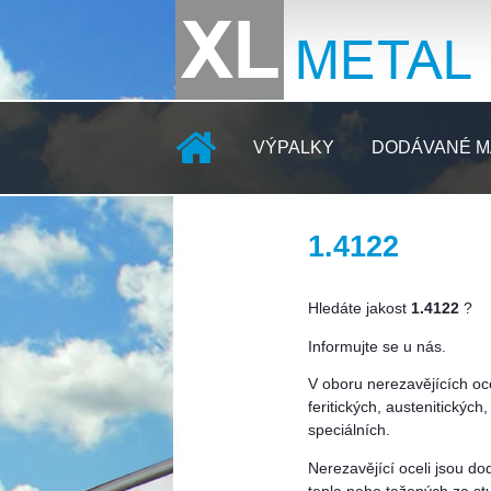
VÝPALKY
DODÁVANÉ M
1.4122
KONTAKTY
Hledáte jakost
1.4122
?
Informujte se u nás.
V oboru nerezavějících oc
feritických, austenitickýc
speciálních.
Nerezavějící oceli jsou d