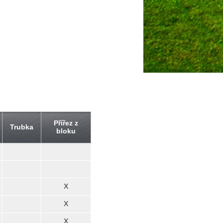
Přířez z
Trubka
bloku
X
X
X