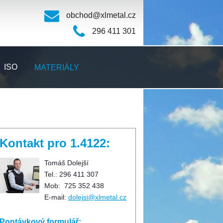
obchod@xlmetal.cz
296 411 301
ISO
MATERIÁLY
Kontakt pro 1.4122:
Tomáš Dolejší
Tel.: 296 411 307
Mob: 725 352 438
E-mail:
dolejsi@xlmetal.cz
Poptávkový formulář: