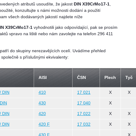
uvedených atributů usoudíte, že jakost
DIN X39CrMo17-1
,
použité, konzultujte s námi možnosti dodání a použití
eznam všech dodávaných jakostí najdete níže
IN X39CrMo17-1
vyhodnotili jako odpovídající, pak se prosím
aktů vpravo na liště nebo nám zavolejte na telefon 296 411
patří do skupiny nerezavějících ocelí. Uvádíme přehled
 společně s příslušnými ekvivalenty:
AISI
ČSN
Plech
Tyč
/ DIN
410
17 021
X
X
 DIN
430
17 040
X
/ DIN
420
17 022
X
X
/ DIN
420 F
17 032
X
X
430 F
X