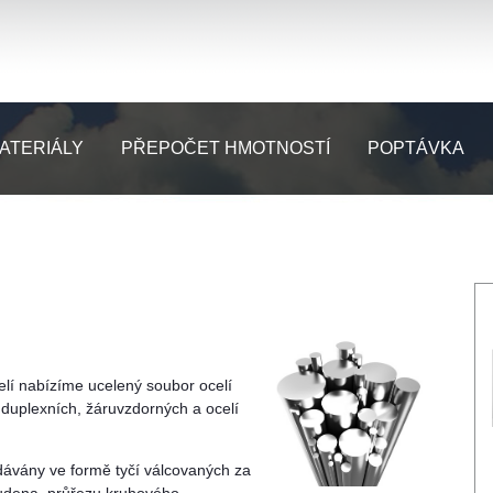
ATERIÁLY
PŘEPOČET HMOTNOSTÍ
POPTÁVKA
elí nabízíme ucelený soubor ocelí
h, duplexních, žáruvzdorných a ocelí
odávány ve formě tyčí válcovaných za