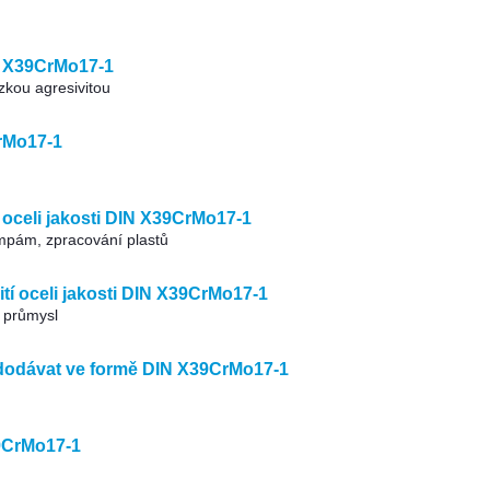
IN X39CrMo17-1
zkou agresivitou
rMo17-1
oceli jakosti DIN X39CrMo17-1
umpám, zpracování plastů
ití oceli jakosti DIN X39CrMo17-1
ý průmysl
dodávat ve formě DIN X39CrMo17-1
9CrMo17-1