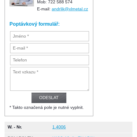
Mob: 722 588 574
E-mail:
andrlik@xlmetal.cz
Poptávkový formulář:
* Takto označená pole je nutné vyplnit.
W. - Nr.
1.4006