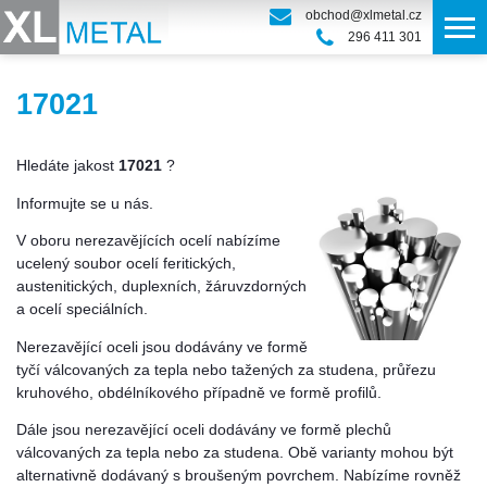
obchod@xlmetal.cz
296 411 301
17021
Hledáte jakost
17021
?
Informujte se u nás.
V oboru nerezavějících ocelí nabízíme
ucelený soubor ocelí feritických,
austenitických, duplexních, žáruvzdorných
a ocelí speciálních.
Nerezavějící oceli jsou dodávány ve formě
tyčí válcovaných za tepla nebo tažených za studena, průřezu
kruhového, obdélníkového případně ve formě profilů.
Dále jsou nerezavějící oceli dodávány ve formě plechů
válcovaných za tepla nebo za studena. Obě varianty mohou být
alternativně dodávaný s broušeným povrchem. Nabízíme rovněž