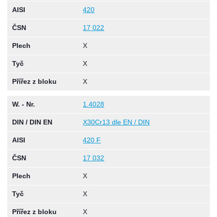
AISI
420
ČSN
17 022
Plech
X
Tyč
X
Přířez z bloku
X
W. - Nr.
1.4028
DIN / DIN EN
X30Cr13 dle EN / DIN
AISI
420 F
ČSN
17 032
Plech
X
Tyč
X
Přířez z bloku
X