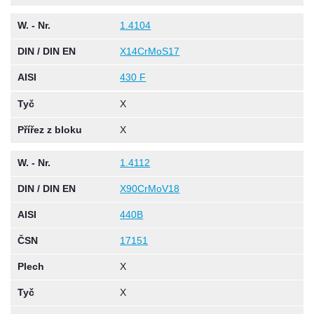
W. - Nr.
1.4104
DIN / DIN EN
X14CrMoS17
AISI
430 F
Tyč
X
Přířez z bloku
X
W. - Nr.
1.4112
DIN / DIN EN
X90CrMoV18
AISI
440B
ČSN
17151
Plech
X
Tyč
X