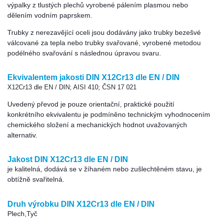
výpalky z tlustých plechů vyrobené pálením plasmou nebo
dělením vodním paprskem.
Trubky z nerezavějící oceli jsou dodávány jako trubky bezešvé
válcované za tepla nebo trubky svařované, vyrobené metodou
podélného svařování s následnou úpravou svaru.
Ekvivalentem jakosti DIN X12Cr13 dle EN / DIN
X12Cr13 dle EN / DIN; AISI 410; ČSN 17 021
Uvedený převod je pouze orientační, praktické použití
konkrétního ekvivalentu je podmíněno technickým vyhodnocením
chemického složení a mechanických hodnot uvažovaných
alternativ.
Jakost DIN X12Cr13 dle EN / DIN
je kalitelná, dodává se v žíhaném nebo zušlechtěném stavu, je
obtížně svařitelná.
Druh výrobku DIN X12Cr13 dle EN / DIN
Plech,Tyč