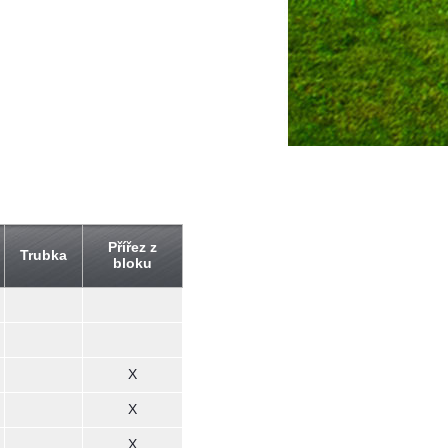
Přířez z
Trubka
bloku
X
X
X