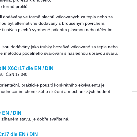
udena, průřezu kruhového,
 formě profilů.
eli dodávány ve formě plechů válcovaných za tepla nebo za
hou být alternativně dodávaný s broušeným povrchem.
z tlustých plechů vyrobené pálením plasmou nebo dělením
li jsou dodávány jako trubky bezešvé válcované za tepla nebo
né metodou podélného svařování s následnou úpravou svaru.
DIN X6Cr17 dle EN / DIN
430; ČSN 17 040
ientační, praktické použití konkrétního ekvivalentu je
hodnocením chemického složení a mechanických hodnot
 EN / DIN
v žíhaném stavu, je dobře svařitelná.
r17 dle EN / DIN