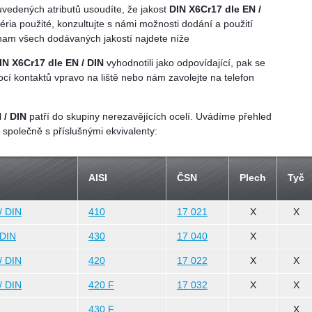
uvedených atributů usoudíte, že jakost
DIN X6Cr17 dle EN /
téria použité, konzultujte s námi možnosti dodání a použití
eznam všech dodávaných jakostí najdete níže
IN X6Cr17 dle EN / DIN
vyhodnotili jako odpovídající, pak se
cí kontaktů vpravo na liště nebo nám zavolejte na telefon
 / DIN
patří do skupiny nerezavějících ocelí. Uvádíme přehled
 společně s příslušnými ekvivalenty:
AISI
ČSN
Plech
Tyč
/ DIN
410
17 021
X
X
 DIN
430
17 040
X
/ DIN
420
17 022
X
X
/ DIN
420 F
17 032
X
X
430 F
X