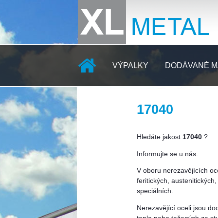
VÝPALKY
DODÁVANÉ M
17040
KONTAKTY
Hledáte jakost
17040
?
Informujte se u nás.
V oboru nerezavějících oc
feritických, austenitickýc
speciálních.
Nerezavějící oceli jsou d