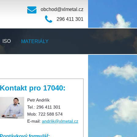
obchod@xlmetal.cz
296 411 301
ISO
MATERIÁLY
Kontakt pro 17040:
Petr Andrlík
Tel.: 296 411 301
Mob: 722 588 574
E-mail:
andrlik@xlmetal.cz
Poptávkový formulář: