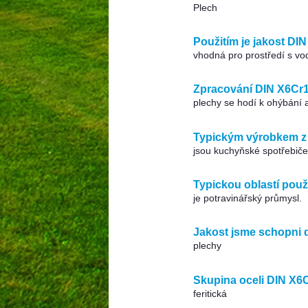
Plech
Použitím je jakost DI
vhodná pro prostředí s vo
Zpracování DIN X6Cr1
plechy se hodí k ohýbání 
Typickým výrobkem z o
jsou kuchyňské spotřebiče
Typickou oblastí použi
je potravinářský průmysl.
Jakost jsme schopni 
plechy
Skupina oceli DIN X6C
feritická