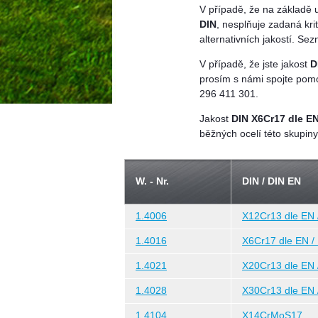
V případě, že na základě 
DIN
, nesplňuje zadaná kri
alternativních jakostí. S
V případě, že jste jakost
D
prosím s námi spojte pomo
296 411 301.
Jakost
DIN X6Cr17 dle EN
běžných ocelí této skupiny
W. - Nr.
DIN / DIN EN
1.4006
X12Cr13 dle EN 
1.4016
X6Cr17 dle EN /
1.4021
X20Cr13 dle EN 
1.4028
X30Cr13 dle EN 
1.4104
X14CrMoS17