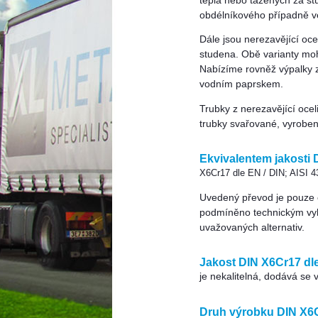
tepla nebo tažených za st
obdélníkového případně ve
Dále jsou nerezavějící oc
studena. Obě varianty mo
Nabízíme rovněž výpalky 
vodním paprskem.
Trubky z nerezavějící oce
trubky svařované, vyrobe
Ekvivalentem jakosti 
X6Cr17 dle EN / DIN; AISI 
Uvedený převod je pouze or
podmíněno technickým vy
uvažovaných alternativ.
Jakost DIN X6Cr17 dle
je nekalitelná, dodává se 
Druh výrobku DIN X6C