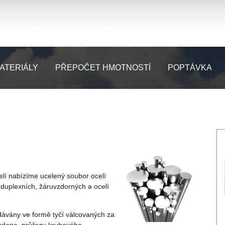
ATERIÁLY
PŘEPOČET HMOTNOSTÍ
POPTÁVKA
elí nabízíme ucelený soubor ocelí
h, duplexních, žáruvzdorných a ocelí
odávány ve formě tyčí válcovaných za