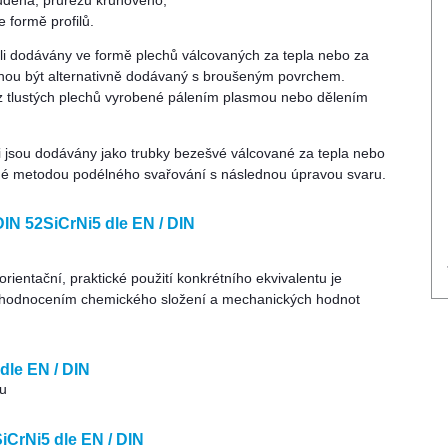
udena, průřezu kruhového,
 formě profilů.
eli dodávány ve formě plechů válcovaných za tepla nebo za
hou být alternativně dodávaný s broušeným povrchem.
z tlustých plechů vyrobené pálením plasmou nebo dělením
li jsou dodávány jako trubky bezešvé válcované za tepla nebo
né metodou podélného svařování s následnou úpravou svaru.
DIN 52SiCrNi5 dle EN / DIN
ientační, praktické použití konkrétního ekvivalentu je
hodnocením chemického složení a mechanických hodnot
dle EN / DIN
vu
iCrNi5 dle EN / DIN