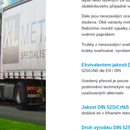
tepla nebo tažených za st
obdélníkového případně ve
Dále jsou nerezavějící oc
studena. Obě varianty mo
Nabízíme rovněž výpalky 
vodním paprskem.
Trubky z nerezavějící oce
trubky svařované, vyrobe
Ekvivalentem jakosti 
52SiCrNi5 dle EN / DIN
Uvedený převod je pouze or
podmíněno technickým vy
uvažovaných alternativ.
Jakost DIN 52SiCrNi5 
dodává se v žíhaném sta
Druh výrobku DIN 52S