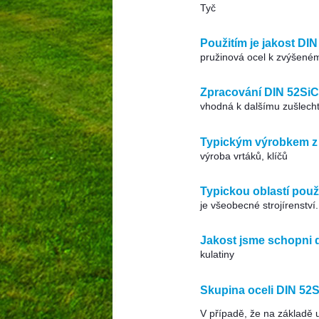
Tyč
Použitím je jakost DIN
pružinová ocel k zvýšen
Zpracování DIN 52SiCr
vhodná k dalšímu zušlech
Typickým výrobkem z o
výroba vrtáků, klíčů
Typickou oblastí použi
je všeobecné strojírenství.
Jakost jsme schopni d
kulatiny
Skupina oceli DIN 52S
V případě, že na základě 