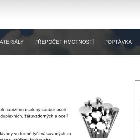
ATERIÁLY
PŘEPOČET HMOTNOSTÍ
POPTÁVKA
elí nabízíme ucelený soubor ocelí
h, duplexních, žáruvzdorných a ocelí
odávány ve formě tyčí válcovaných za