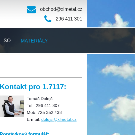
obchod@xlmetal.cz
296 411 301
ISO
MATERIÁLY
Kontakt pro 1.7117:
Tomáš Dolejší
Tel.: 296 411 307
Mob: 725 352 438
E-mail:
dolejsi@xlmetal.cz
Poptávkový formulář: