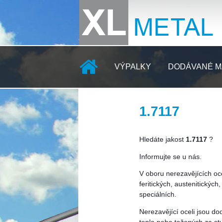
VÝPALKY
DODÁVANÉ M
1.7117
KONTAKTY
Hledáte jakost
1.7117
?
Informujte se u nás.
V oboru nerezavějících oc
feritických, austenitickýc
speciálních.
Nerezavějící oceli jsou d