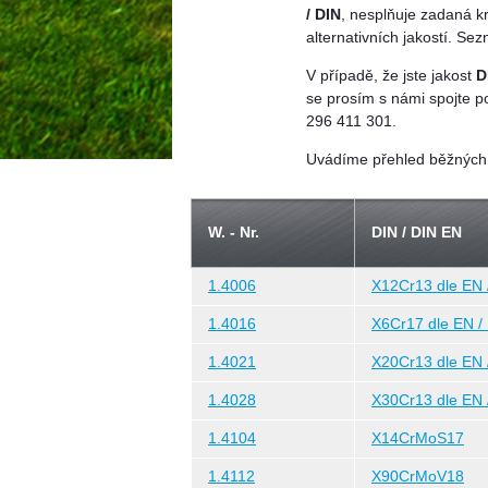
/ DIN
, nesplňuje zadaná kr
alternativních jakostí. S
V případě, že jste jakost
D
se prosím s námi spojte p
296 411 301.
Uvádíme přehled běžných o
W. - Nr.
DIN / DIN EN
1.4006
X12Cr13 dle EN 
1.4016
X6Cr17 dle EN /
1.4021
X20Cr13 dle EN 
1.4028
X30Cr13 dle EN 
1.4104
X14CrMoS17
1.4112
X90CrMoV18