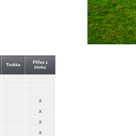
Přířez z
Trubka
bloku
X
X
X
X