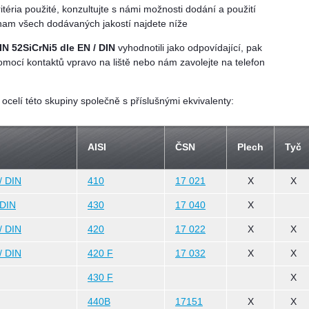
itéria použité, konzultujte s námi možnosti dodání a použití
eznam všech dodávaných jakostí najdete níže
IN 52SiCrNi5 dle EN / DIN
vyhodnotili jako odpovídající, pak
omocí kontaktů vpravo na liště nebo nám zavolejte na telefon
celí této skupiny společně s příslušnými ekvivalenty:
AISI
ČSN
Plech
Tyč
/ DIN
410
17 021
X
X
 DIN
430
17 040
X
/ DIN
420
17 022
X
X
/ DIN
420 F
17 032
X
X
430 F
X
440B
17151
X
X