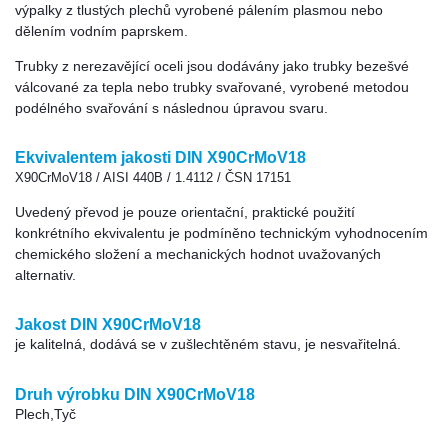
výpalky z tlustých plechů vyrobené pálením plasmou nebo
dělením vodním paprskem.
Trubky z nerezavějící oceli jsou dodávány jako trubky bezešvé
válcované za tepla nebo trubky svařované, vyrobené metodou
podélného svařování s následnou úpravou svaru.
Ekvivalentem jakosti DIN X90CrMoV18
X90CrMoV18 / AISI 440B / 1.4112 / ČSN 17151
Uvedený převod je pouze orientační, praktické použití
konkrétního ekvivalentu je podmíněno technickým vyhodnocením
chemického složení a mechanických hodnot uvažovaných
alternativ.
Jakost DIN X90CrMoV18
je kalitelná, dodává se v zušlechtěném stavu, je nesvařitelná.
Druh výrobku DIN X90CrMoV18
Plech,Tyč