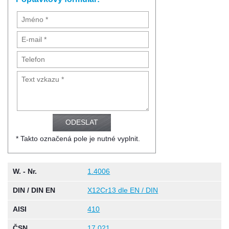
* Takto označená pole je nutné vyplnit.
W. - Nr.
1.4006
DIN / DIN EN
X12Cr13 dle EN / DIN
AISI
410
ČSN
17 021