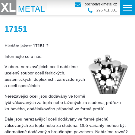
obchod@xlmetal.cz
296 411 301
17151
Hledáte jakost
17151
?
Informujte se u nás.
V oboru nerezavějících ocelí nabízíme
ucelený soubor ocelí feritických,
austenitických, duplexních, žáruvzdorných
a ocelí speciálních.
Nerezavějící oceli jsou dodávány ve formě
tyčí válcovaných za tepla nebo tažených za studena, průřezu
kruhového, obdélníkového případně ve formě profilů.
Dále jsou nerezavějící oceli dodávány ve formě plechů
válcovaných za tepla nebo za studena. Obě varianty mohou být
alternativně dodávaný s broušeným povrchem. Nabízíme rovněž