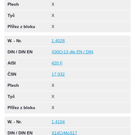
Plech
X
Tyč
X
Přířez z bloku
X
W. - Nr.
1.4028
DIN / DIN EN
X30Cr13 dle EN / DIN
AISI
420 F
ČSN
17 032
Plech
X
Tyč
X
Přířez z bloku
X
W. - Nr.
1.4104
DIN / DIN EN
X14CrMoS17