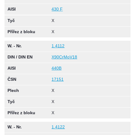
AISI
430 F
Tyč
X
Přířez z bloku
X
W. - Nr.
1.4112
DIN / DIN EN
X90CrMoV18
AISI
440B
ČSN
17151
Plech
X
Tyč
X
Přířez z bloku
X
W. - Nr.
1.4122