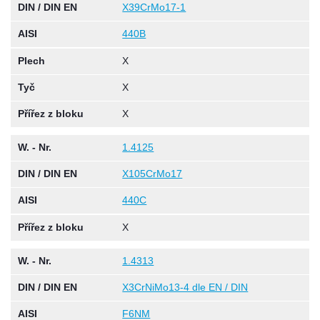
DIN / DIN EN
X39CrMo17-1
AISI
440B
Plech
X
Tyč
X
Přířez z bloku
X
W. - Nr.
1.4125
DIN / DIN EN
X105CrMo17
AISI
440C
Přířez z bloku
X
W. - Nr.
1.4313
DIN / DIN EN
X3CrNiMo13-4 dle EN / DIN
AISI
F6NM