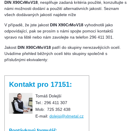
DIN X90CrMoV18
, nesplňuje zadaná kritéria použité, konzultujte s
námi možnosti dodání a použití alternativních jakostí. Seznam
všech dodávaných jakostí najdete níže
V případě, že jste jakost
DIN X90CrMoV18
vyhodnotili jako
odpovídající, pak se prosím s námi spojte pomocí kontaktů
vpravo na liště nebo nám zavolejte na telefon 296 411 301.
Jakost
DIN X90CrMoV18
patří do skupiny nerezavějících ocelí.
Uvádíme přehled běžných ocelí této skupiny společně s
příslušnými ekvivalenty:
Kontakt pro 17151:
Tomáš Dolejší
Tel.: 296 411 307
Mob: 725 352 438
E-mail:
dolejsi@xlmetal.cz
Poptávkový formulář: