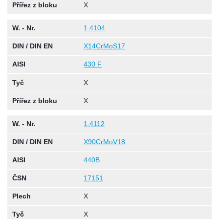
Přířez z bloku
X
W. - Nr.
1.4104
DIN / DIN EN
X14CrMoS17
AISI
430 F
Tyč
X
Přířez z bloku
X
W. - Nr.
1.4112
DIN / DIN EN
X90CrMoV18
AISI
440B
ČSN
17151
Plech
X
Tyč
X