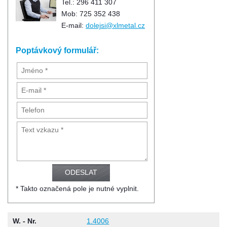
Tel.: 296 411 307
Mob: 725 352 438
E-mail:
dolejsi@xlmetal.cz
Poptávkový formulář:
* Takto označená pole je nutné vyplnit.
W. - Nr.
1.4006