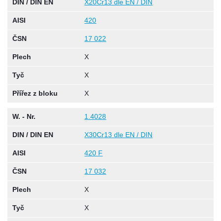
DIN / DIN EN
X20Cr13 dle EN / DIN
AISI
420
ČSN
17 022
Plech
X
Tyč
X
Přířez z bloku
X
W. - Nr.
1.4028
DIN / DIN EN
X30Cr13 dle EN / DIN
AISI
420 F
ČSN
17 032
Plech
X
Tyč
X