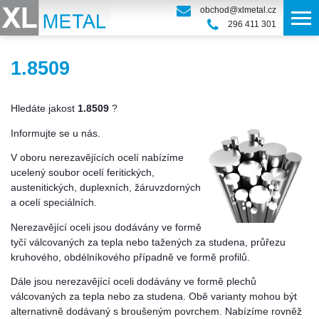
obchod@xlmetal.cz
296 411 301
1.8509
Hledáte jakost
1.8509
?
Informujte se u nás.
V oboru nerezavějících ocelí nabízíme
ucelený soubor ocelí feritických,
austenitických, duplexních, žáruvzdorných
a ocelí speciálních.
Nerezavějící oceli jsou dodávány ve formě
tyčí válcovaných za tepla nebo tažených za studena, průřezu
kruhového, obdélníkového případně ve formě profilů.
Dále jsou nerezavějící oceli dodávány ve formě plechů
válcovaných za tepla nebo za studena. Obě varianty mohou být
alternativně dodávaný s broušeným povrchem. Nabízíme rovněž