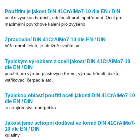
Použitím je jakost DIN 41CrAlMo7-10 dle EN / DIN
ocel s vysokou tvrdostí, odolností proti opotřebení. Ocel pro
maximální povrchové kalení pro zvýšeno
Zpracování DIN 41CrAlMo7-10 dle EN / DIN
hůře obrobitelná, je obtížně svařitelná
Typickým výrobkem z oceli jakosti DIN 41CrAlMo7-10
dle EN / DIN
použítí pro výrobu plastových forem, výroba hřídelí, disků,
vstřikovací čerpadla atd.
Typickou oblastí použití oceli jakosti DIN 41CrAlMo7-10
dle EN / DIN
je strojírenství, energetika
Jakost jsme schopni dodávat ve formě DIN 41CrAlMo7-
10 dle EN / DIN
kulatiny