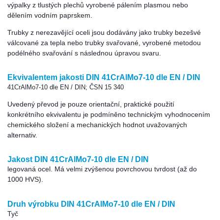
výpalky z tlustých plechů vyrobené pálením plasmou nebo
dělením vodním paprskem.
Trubky z nerezavějící oceli jsou dodávány jako trubky bezešvé
válcované za tepla nebo trubky svařované, vyrobené metodou
podélného svařování s následnou úpravou svaru.
Ekvivalentem jakosti DIN 41CrAlMo7-10 dle EN / DIN
41CrAlMo7-10 dle EN / DIN; ČSN 15 340
Uvedený převod je pouze orientační, praktické použití
konkrétního ekvivalentu je podmíněno technickým vyhodnocením
chemického složení a mechanických hodnot uvažovaných
alternativ.
Jakost DIN 41CrAlMo7-10 dle EN / DIN
legovaná ocel. Má velmi zvýšenou povrchovou tvrdost (až do
1000 HVS).
Druh výrobku DIN 41CrAlMo7-10 dle EN / DIN
Tyč