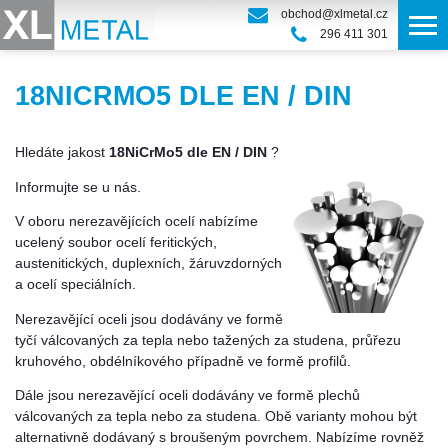
obchod@xlmetal.cz
296 411 301
18NICRMO5 DLE EN / DIN
Hledáte jakost
18NiCrMo5 dle EN / DIN
?
Informujte se u nás.
V oboru nerezavějících ocelí nabízíme
ucelený soubor ocelí feritických,
austenitických, duplexních, žáruvzdorných
a ocelí speciálních.
Nerezavějící oceli jsou dodávány ve formě
tyčí válcovaných za tepla nebo tažených za studena, průřezu
kruhového, obdélníkového případně ve formě profilů.
Dále jsou nerezavějící oceli dodávány ve formě plechů
válcovaných za tepla nebo za studena. Obě varianty mohou být
alternativně dodávaný s broušeným povrchem. Nabízíme rovněž