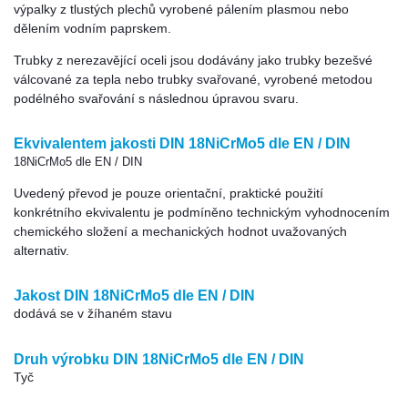
výpalky z tlustých plechů vyrobené pálením plasmou nebo
dělením vodním paprskem.
Trubky z nerezavějící oceli jsou dodávány jako trubky bezešvé
válcované za tepla nebo trubky svařované, vyrobené metodou
podélného svařování s následnou úpravou svaru.
Ekvivalentem jakosti DIN 18NiCrMo5 dle EN / DIN
18NiCrMo5 dle EN / DIN
Uvedený převod je pouze orientační, praktické použití
konkrétního ekvivalentu je podmíněno technickým vyhodnocením
chemického složení a mechanických hodnot uvažovaných
alternativ.
Jakost DIN 18NiCrMo5 dle EN / DIN
dodává se v žíhaném stavu
Druh výrobku DIN 18NiCrMo5 dle EN / DIN
Tyč