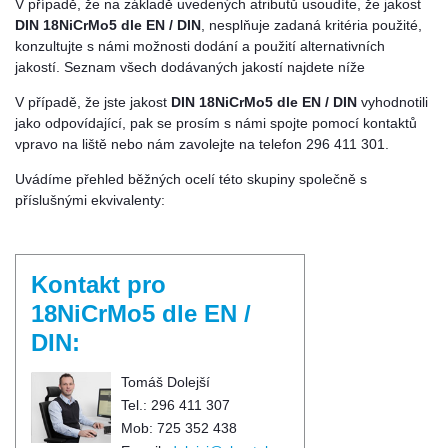
V případě, že na základě uvedených atributů usoudíte, že jakost
DIN 18NiCrMo5 dle EN / DIN
, nesplňuje zadaná kritéria použité,
konzultujte s námi možnosti dodání a použití alternativních
jakostí. Seznam všech dodávaných jakostí najdete níže
V případě, že jste jakost
DIN 18NiCrMo5 dle EN / DIN
vyhodnotili
jako odpovídající, pak se prosím s námi spojte pomocí kontaktů
vpravo na liště nebo nám zavolejte na telefon 296 411 301.
Uvádíme přehled běžných ocelí této skupiny společně s
příslušnými ekvivalenty:
Kontakt pro
18NiCrMo5 dle EN /
DIN:
Tomáš Dolejší
Tel.: 296 411 307
Mob: 725 352 438