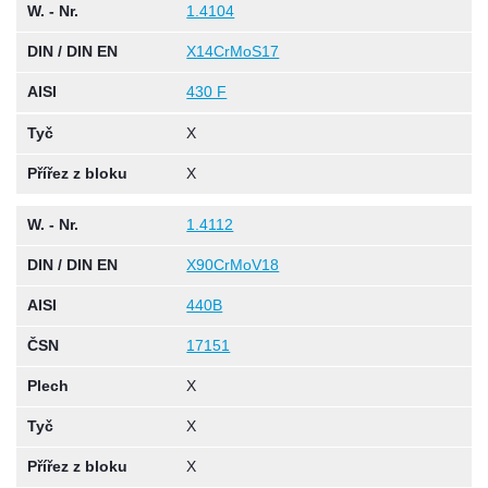
W. - Nr.
1.4104
DIN / DIN EN
X14CrMoS17
AISI
430 F
Tyč
X
Přířez z bloku
X
W. - Nr.
1.4112
DIN / DIN EN
X90CrMoV18
AISI
440B
ČSN
17151
Plech
X
Tyč
X
Přířez z bloku
X