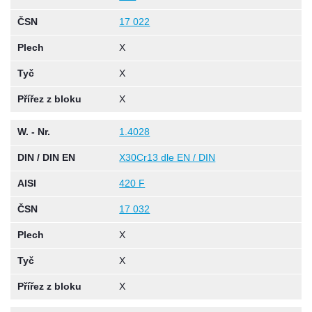
ČSN
17 022
Plech
X
Tyč
X
Přířez z bloku
X
W. - Nr.
1.4028
DIN / DIN EN
X30Cr13 dle EN / DIN
AISI
420 F
ČSN
17 032
Plech
X
Tyč
X
Přířez z bloku
X