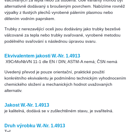
válcovaných za tepla nebo za studena. Obě varianty mohou být
alternativně dodávaný s broušeným povrchem. Nabízíme rovněž
výpalky z tlustých plechů vyrobené pálením plasmou nebo
dělením vodním paprskem.
Trubky z nerezavějící oceli jsou dodávány jako trubky bezešvé
válcované za tepla nebo trubky svařované, vyrobené metodou
podélného svařování s následnou úpravou svaru.
Ekvivalentem jakosti W.-Nr. 1.4913
X9CrMoNbVN 11-1 dle EN / DIN; ASTM-A nemá; ČSN nemá
Uvedený převod je pouze orientační, praktické použití
konkrétního ekvivalentu je podmíněno technickým vyhodnocením
chemického složení a mechanických hodnot uvažovaných
alternativ.
Jakost W.-Nr. 1.4913
je kalitelná, dodává se v zušlechtěném stavu, je svařitelná.
Druh výrobku W.-Nr. 1.4913
Tyč