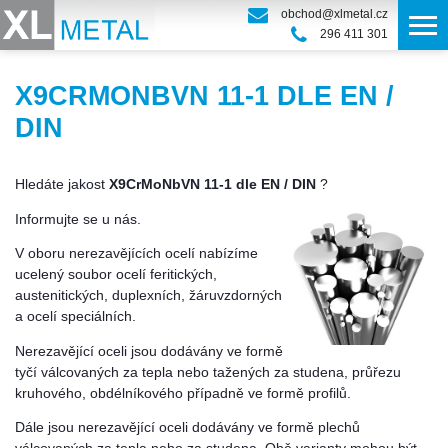
obchod@xlmetal.cz
296 411 301
X9CRMONBVN 11-1 DLE EN /
DIN
Hledáte jakost
X9CrMoNbVN 11-1 dle EN / DIN
?
Informujte se u nás.
V oboru nerezavějících ocelí nabízíme
ucelený soubor ocelí feritických,
austenitických, duplexních, žáruvzdorných
a ocelí speciálních.
Nerezavějící oceli jsou dodávány ve formě
tyčí válcovaných za tepla nebo tažených za studena, průřezu
kruhového, obdélníkového případně ve formě profilů.
Dále jsou nerezavějící oceli dodávány ve formě plechů