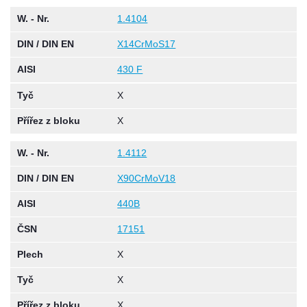
W. - Nr.
1.4104
DIN / DIN EN
X14CrMoS17
AISI
430 F
Tyč
X
Přířez z bloku
X
W. - Nr.
1.4112
DIN / DIN EN
X90CrMoV18
AISI
440B
ČSN
17151
Plech
X
Tyč
X
Přířez z bloku
X