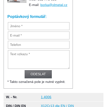
E-mail:
borka@xlmetal.cz
Poptávkový formulář:
* Takto označená pole je nutné vyplnit.
W. - Nr.
1.4006
DIN / DIN EN
X12Cr13 dle EN / DIN