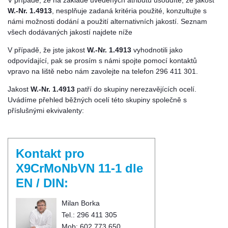
V případě, že na základě uvedených atributů usoudíte, že jakost
W.-Nr. 1.4913
, nesplňuje zadaná kritéria použité, konzultujte s
námi možnosti dodání a použití alternativních jakostí. Seznam
všech dodávaných jakostí najdete níže
V případě, že jste jakost
W.-Nr. 1.4913
vyhodnotili jako
odpovídající, pak se prosím s námi spojte pomocí kontaktů
vpravo na liště nebo nám zavolejte na telefon 296 411 301.
Jakost
W.-Nr. 1.4913
patří do skupiny nerezavějících ocelí.
Uvádíme přehled běžných ocelí této skupiny společně s
příslušnými ekvivalenty:
Kontakt pro
X9CrMoNbVN 11-1 dle
EN / DIN:
Milan Borka
Tel.: 296 411 305
Mob: 602 773 650