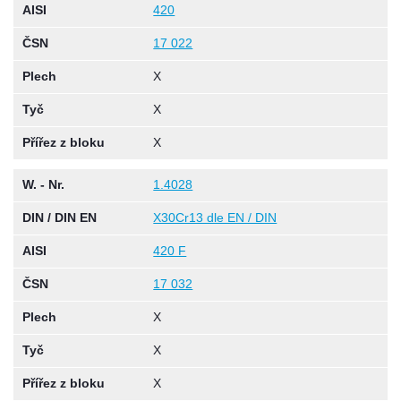
AISI
420
ČSN
17 022
Plech
X
Tyč
X
Přířez z bloku
X
W. - Nr.
1.4028
DIN / DIN EN
X30Cr13 dle EN / DIN
AISI
420 F
ČSN
17 032
Plech
X
Tyč
X
Přířez z bloku
X